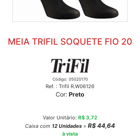
MEIA TRIFIL SOQUETE FIO 20
Código: 05020170
Ref. : Trifil R.W06126
Cor:
Preto
Valor Unitário:
R$ 3,72
R$ 44,64
Caixa com
12
Unidades
»
à vista