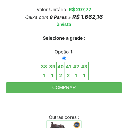
Valor Unitário:
R$ 207,77
R$ 1.662,16
Caixa com
8
Pares
»
à vista
Selecione a grade :
Opção 1:
38
39
40
41
42
43
1
1
2
2
1
1
Outras cores :