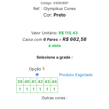
Código: 03063691
Ref. : Olympikus Conex
Cor:
Preto
Valor Unitário:
R$ 110,43
R$ 662,58
Caixa com
6
Pares
»
à vista
Selecione a grade :
Opção 1:
Produto Esgotado
39
40
41
42
43
44
1
1
1
1
1
1
Outras cores :