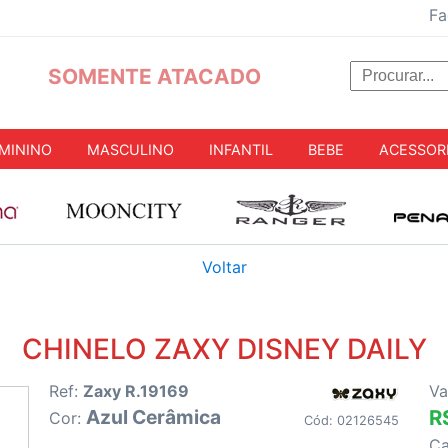
Fa
SOMENTE ATACADO
MININO
MASCULINO
INFANTIL
BEBE
ACESSOR
Voltar
CHINELO ZAXY DISNEY DAILY
Ref:
Zaxy R.19169
Va
Azul Cerâmica
R
Cor:
Cód: 02126545
C