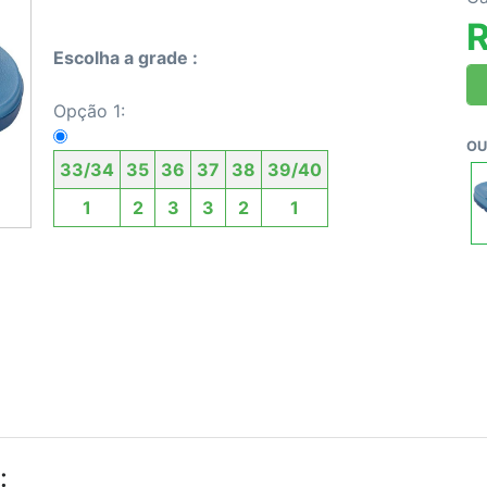
R
Escolha a grade :
Opção 1:
OU
33/34
35
36
37
38
39/40
1
2
3
3
2
1
: