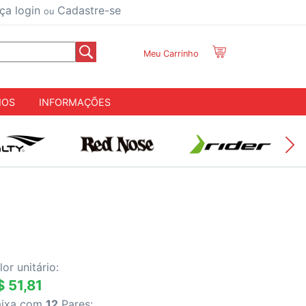
ça login
Cadastre-se
ou
Meu Carrinho
IOS
INFORMAÇÕES
lor unitário:
$ 51,81
aixa com
12
Pares: