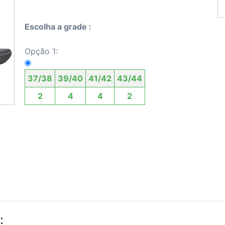
Escolha a grade :
Opção 1:
37/38
39/40
41/42
43/44
2
4
4
2
: