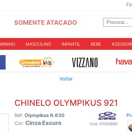
Fa
SOMENTE ATACADO
MININO
MASCULINO
INFANTIL
BEBE
ACESSOR
Voltar
CHINELO OLYMPIKUS 921
Ref:
Olympikus R.630
Pr
Cinza Escuro
Cor:
Cód: 01050899