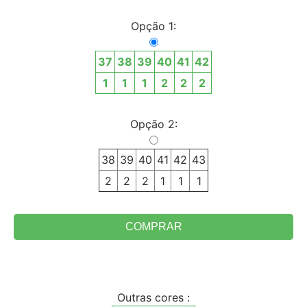
Opção 1:
37
38
39
40
41
42
1
1
1
2
2
2
Opção 2:
38
39
40
41
42
43
2
2
2
1
1
1
Outras cores :