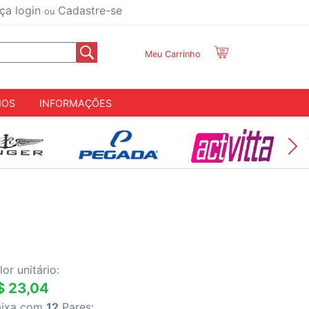
ça login
Cadastre-se
ou
Meu Carrinho
IOS
INFORMAÇÕES
lor unitário:
$ 23,04
aixa com
12
Pares: