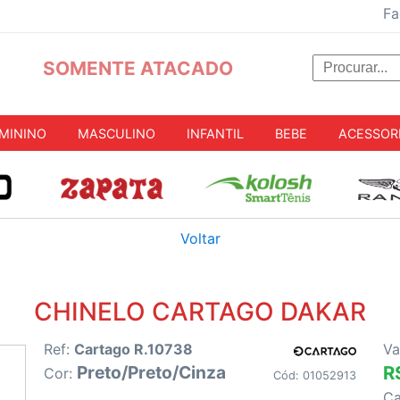
Fa
SOMENTE ATACADO
MININO
MASCULINO
INFANTIL
BEBE
ACESSOR
Voltar
CHINELO CARTAGO DAKAR
Ref:
Cartago R.10738
Va
Preto/Preto/Cinza
R
Cor:
Cód: 01052913
C