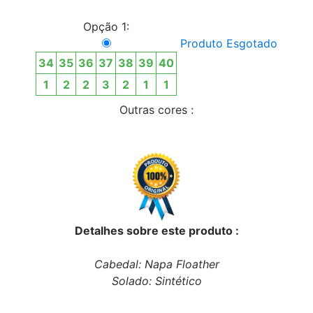
Opção 1:
Produto Esgotado
34
35
36
37
38
39
40
1
2
2
3
2
1
1
Outras cores :
Detalhes sobre este produto :
Cabedal: Napa Floather
Solado: Sintético