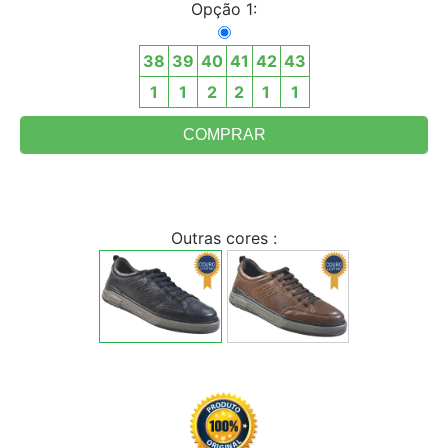
Opção 1:
38
39
40
41
42
43
1
1
2
2
1
1
Outras cores :