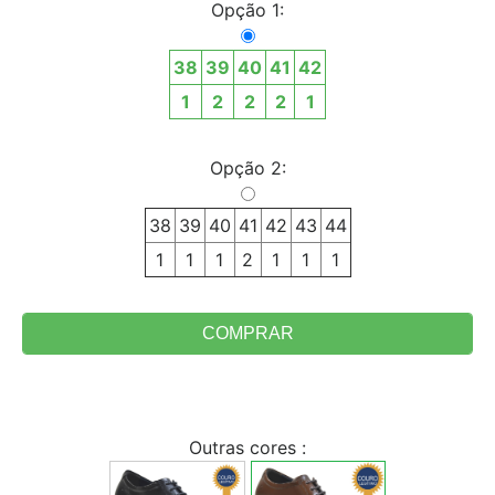
Opção 1:
38
39
40
41
42
1
2
2
2
1
Opção 2:
38
39
40
41
42
43
44
1
1
1
2
1
1
1
Outras cores :