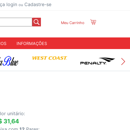
ça login
Cadastre-se
ou
Meu Carrinho
IOS
INFORMAÇÕES
O
lor unitário:
$ 31,64
aixa com
12
Pares: