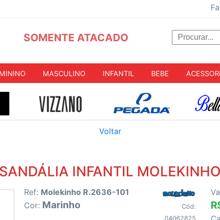
Fa
SOMENTE ATACADO
MININO
MASCULINO
INFANTIL
BEBE
ACESSOR
Voltar
SANDÁLIA INFANTIL MOLEKINH
Ref:
Molekinho R.2636-101
Va
Marinho
R
Cor:
Cód:
C
04062825