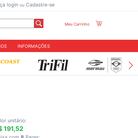
ça login
Cadastre-se
ou
Meu Carrinho
IOS
INFORMAÇÕES
lor unitário:
$ 191,52
aixa com
8
Pares: