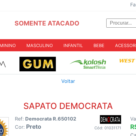
Fa
SOMENTE ATACADO
MININO
MASCULINO
INFANTIL
BEBE
ACESSOR
Voltar
SAPATO DEMOCRATA
Ref:
Democrata R.650102
Va
Preto
R
Cor:
Cód: 01031171
C