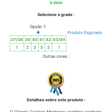
à vista
Selecione a grade :
Opção 1:
Produto Esgotado
37/38
39
40
41
42
43/44
1
2
3
3
2
1
Outras cores :
Detalhes sobre este produto :
O Chinelo Cartago Monterrey combina conforto,