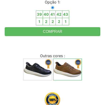
Opção 1:
39
40
41
42
43
1
2
2
2
1
Outras cores :