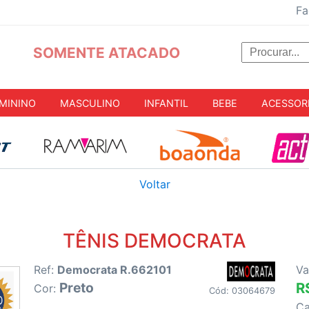
Fa
SOMENTE ATACADO
MININO
MASCULINO
INFANTIL
BEBE
ACESSOR
Voltar
TÊNIS DEMOCRATA
Ref:
Democrata R.662101
Va
Preto
R
Cor:
Cód: 03064679
C