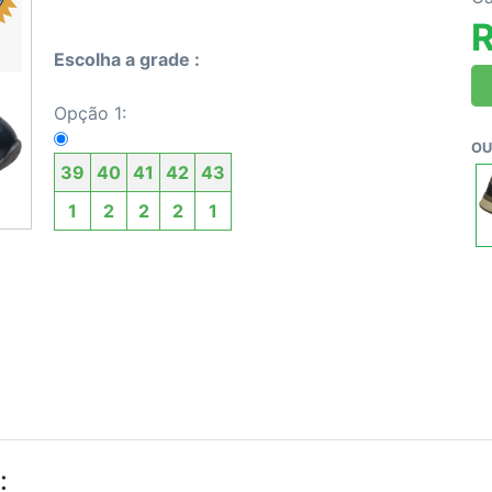
R
Escolha a grade :
Opção 1:
OU
39
40
41
42
43
1
2
2
2
1
: