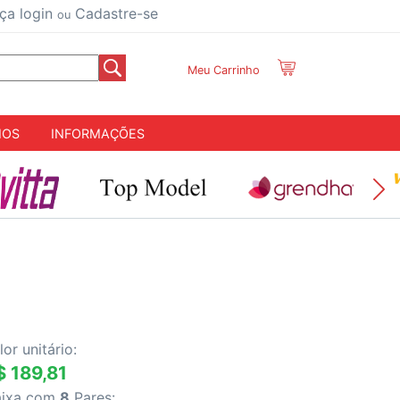
ça login
Cadastre-se
ou
Meu Carrinho
IOS
INFORMAÇÕES
lor unitário:
$ 189,81
aixa com
8
Pares: