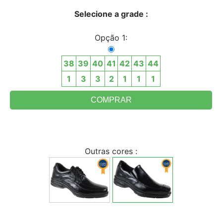
Selecione a grade :
Opção 1:
38
39
40
41
42
43
44
1
3
3
2
1
1
1
Outras cores :