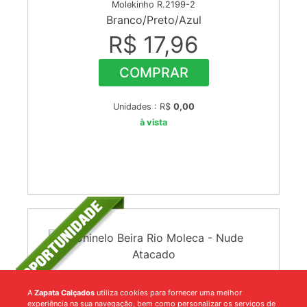
Molekinho R.2199-2
Branco/Preto/Azul
R$ 17,96
COMPRAR
Unidades : R$
0,00
à vista
Chinelo Beira Rio Moleca
A
Zapata Calçados
utiliza cookies para fornecer uma melhor
experiência na sua navegação, bem como personalizar os serviços de