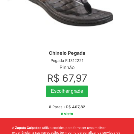
Chinelo Pegada
Pegada R.1312221
Pinhão
R$ 67,97
Escolher grade
6
Pares : R$
407,82
à vista
A
Zapata Calçados
utiliza cookies para fornecer uma melhor
experiência na sua navegação, bem como personalizar os serviços de