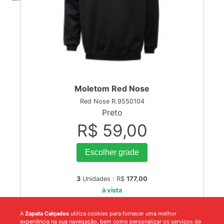
Moletom Red Nose
Red Nose R.9550104
Preto
R$ 59,00
Escolher grade
3
Unidades : R$
177,00
à vista
A
Zapata Calçados
utiliza cookies para fornecer uma melhor
experiência na sua navegação, bem como personalizar os serviços de