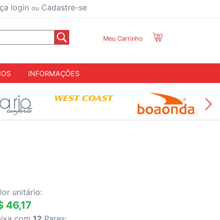
ça login
Cadastre-se
ou
Meu Carrinho
IOS
INFORMAÇÕES
lor unitário:
$ 46,17
aixa com
12
Pares: