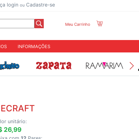
ça login
Cadastre-se
ou
Meu Carrinho
IOS
INFORMAÇÕES
NECRAFT
lor unitário:
$ 26,99
aixa com
12
Pares: