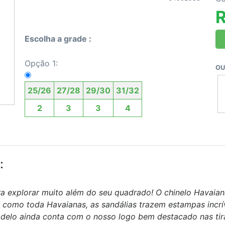
R
Escolha a grade :
Opção 1:
OU
25/26
27/28
29/30
31/32
2
3
3
4
:
explorar muito além do seu quadrado! O chinelo Havaiana
 como toda Havaianas, as sandálias trazem estampas incrív
odelo ainda conta com o nosso logo bem destacado nas tiras