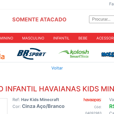
Fa
SOMENTE ATACADO
MININO
MASCULINO
INFANTIL
BEBE
ACESSOR
Voltar
O INFANTIL HAVAIANAS KIDS MI
Ref:
Hav Kids Minecraft
Va
Cinza Aço/Branco
R
Cor:
Cód:
C
04092983