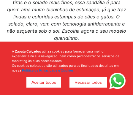
tiras e o solado mais finos, essa sandália é para
quem ama muito bichinhos de estimação, já que traz
lindas e coloridas estampas de cães e gatos. O
solado, claro, vem com tecnologia antiderrapante e
não esquenta sob o sol. Escolha agora o seu modelo
queridinho.
A
Zapata Calçados
utiliza cookies para fornecer uma melhor
experiência na sua navegação, bem como personalizar os serviços de
marketing às suas necessidades.
Os cookies coletados são utilizados para as finalidades descritas em
nossa
Política de Privacidade e Cookies.
Aceitar todos
Recusar todos
Voltar