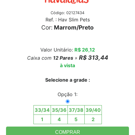
Código: 02127434
Ref. : Hav Slim Pets
Cor:
Marrom/Preto
Valor Unitário:
R$ 26,12
R$ 313,44
Caixa com
12
Pares
»
à vista
Selecione a grade :
Opção 1:
33/34
35/36
37/38
39/40
1
4
5
2