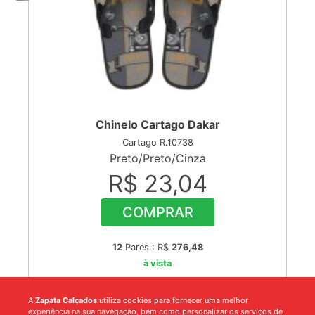
Chinelo Cartago Dakar
Cartago R.10738
Preto/Preto/Cinza
R$ 23,04
COMPRAR
12
Pares : R$
276,48
à vista
A
Zapata Calçados
utiliza cookies para fornecer uma melhor
experiência na sua navegação, bem como personalizar os serviços de