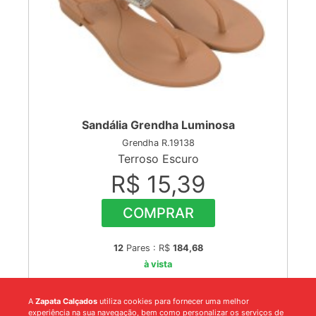
Sandália Grendha Luminosa
Grendha R.19138
Terroso Escuro
R$ 15,39
COMPRAR
12
Pares : R$
184,68
à vista
A
Zapata Calçados
utiliza cookies para fornecer uma melhor
experiência na sua navegação, bem como personalizar os serviços de