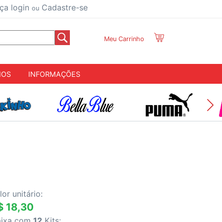
ça login
Cadastre-se
ou
Meu Carrinho
IOS
INFORMAÇÕES
lor unitário:
$ 18,30
aixa com
12
Kits: