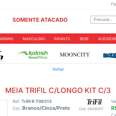
Fa
SOMENTE ATACADO
MININO
MASCULINO
INFANTIL
BEBE
ACESSOR
Voltar
MEIA TRIFIL C/LONGO KIT C/3
Ref:
Trifil R.T06313
Va
Branco/Cinza/Preto
R
Cor:
Cód: 05030317
C