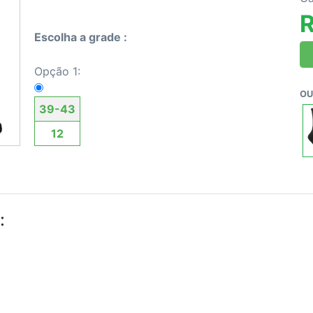
R
Escolha a grade :
Opção 1:
OU
39-43
12
: