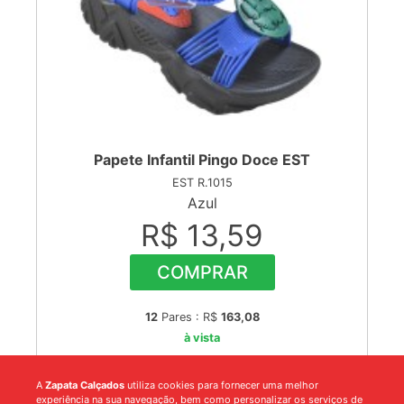
Papete Infantil Pingo Doce EST
EST R.1015
Azul
R$ 13,59
COMPRAR
12
Pares : R$
163,08
à vista
A
Zapata Calçados
utiliza cookies para fornecer uma melhor
experiência na sua navegação, bem como personalizar os serviços de