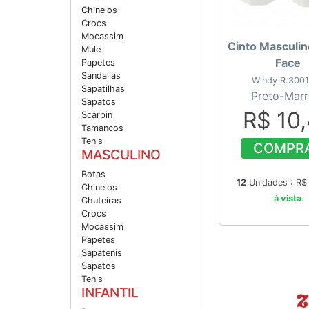
Chinelos
Crocs
Mocassim
Cinto Masculin
Mule
Face
Papetes
Sandalias
Windy R.300
Sapatilhas
Preto-Mar
Sapatos
R$ 10
Scarpin
Tamancos
Tenis
COMPR
MASCULINO
Botas
12
Unidades : R
Chinelos
à vista
Chuteiras
Crocs
Mocassim
Papetes
Sapatenis
Sapatos
Tenis
INFANTIL