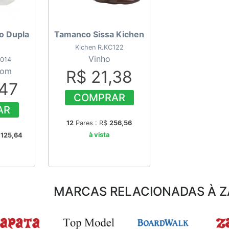
o Dupla
Tamanco Sissa Kichen
Kichen R.KC122
Vinho
1014
rom
R$ 21,38
,47
COMPRAR
AR
12
Pares : R$
256,56
à vista
$
125,64
MARCAS RELACIONADAS À ZA