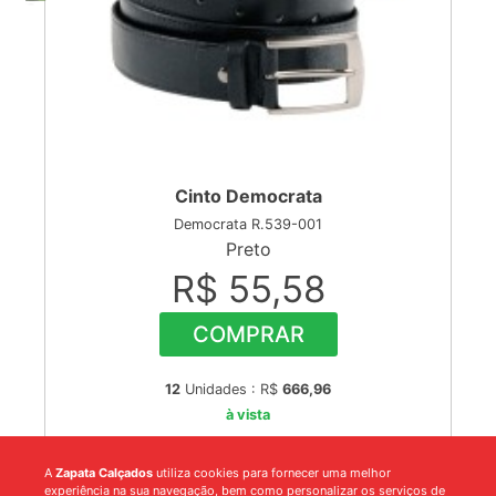
Cinto Democrata
Democrata R.539-001
Preto
R$ 55,58
COMPRAR
12
Unidades : R$
666,96
à vista
A
Zapata Calçados
utiliza cookies para fornecer uma melhor
experiência na sua navegação, bem como personalizar os serviços de