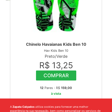
Chinelo Havaianas Kids Ben 10
Hav Kids Ben 10
Preto/Verde
R$ 13,25
COMPRAR
12
Pares : R$
159,00
à vista
A
Zapata Calçados
utiliza cookies para fornecer uma melhor
experiência na sua navegação, bem como personalizar os serviços de