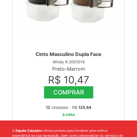
Cinto Masculino Dupla Face
Windy R.3001014
Preto-Marrom
R$ 10,47
COMPRAR
12
Unidades : R$
125,64
à vista
A
Zapata Calçados
utiliza cookies para fornecer uma melhor
experiência na sua navegação, bem como personalizar os serviços de