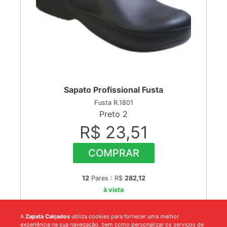
Sapato Profissional Fusta
Fusta R.1801
Preto 2
R$ 23,51
COMPRAR
12
Pares : R$
282,12
à vista
A
Zapata Calçados
utiliza cookies para fornecer uma melhor
experiência na sua navegação, bem como personalizar os serviços de