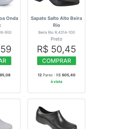
Boa Onda
Sapato Salto Alto Beira
x
Rio
09-900
Beira Rio R.4314-100
Preto
,59
R$ 50,45
AR
COMPRAR
95,08
12
Pares : R$
605,40
à vista