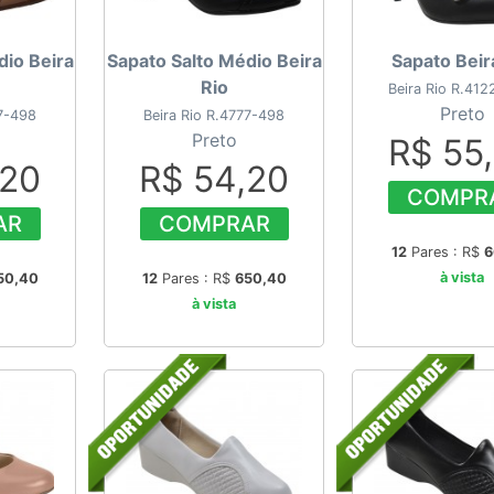
dio Beira
Sapato Salto Médio Beira
Sapato Beir
Rio
Beira Rio R.412
Preto
77-498
Beira Rio R.4777-498
Preto
R$ 55
,20
R$ 54,20
COMPR
AR
COMPRAR
12
Pares : R$
6
à vista
50,40
12
Pares : R$
650,40
à vista