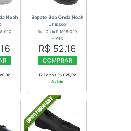
da Noah
Sapato Boa Onda Noah
x
Unissex
08-900
Boa Onda R.1808-900
Preto
,16
R$ 52,16
AR
COMPRAR
25,92
12
Pares : R$
625,92
à vista