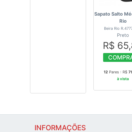
Sapato Salto Mé
Rio
Beira Rio R.47
Preto
R$ 65
COMPR
12
Pares : R$
7
à vista
INFORMAÇÕES