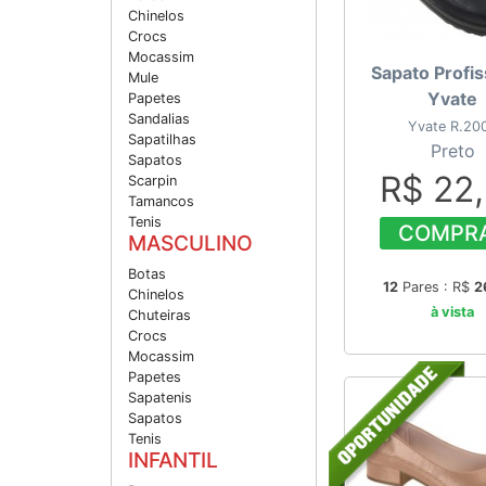
Chinelos
Crocs
Mocassim
Sapato Profis
Mule
Yvate
Papetes
Sandalias
Yvate R.20
Sapatilhas
Preto
Sapatos
R$ 22
Scarpin
Tamancos
Tenis
COMPR
MASCULINO
Botas
12
Pares : R$
2
Chinelos
à vista
Chuteiras
Crocs
Mocassim
Papetes
Sapatenis
Sapatos
Tenis
INFANTIL