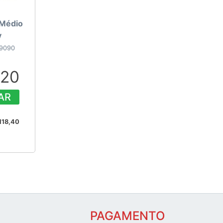
 Médio
y
39090
,20
AR
.118,40
PAGAMENTO