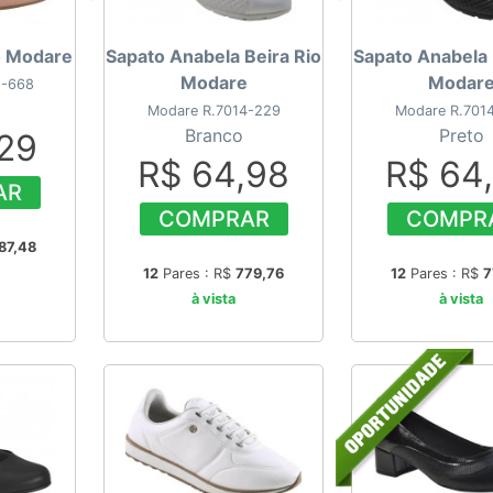
o Modare
Sapato Anabela Beira Rio
Sapato Anabela 
Modare
Modar
5-668
Modare R.7014-229
Modare R.701
Branco
Preto
,29
R$ 64,98
R$ 64
AR
COMPRAR
COMPR
87,48
12
Pares : R$
779,76
12
Pares : R$
7
à vista
à vista