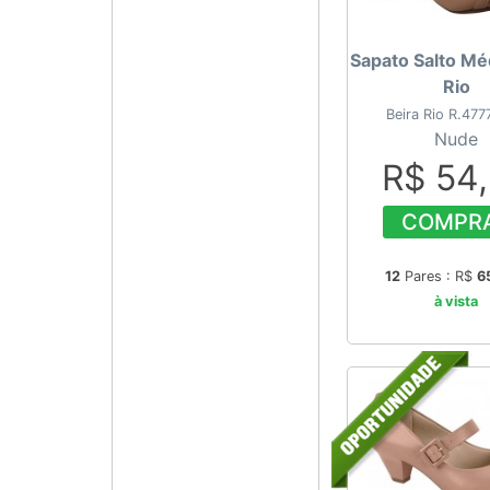
Sapato Salto Mé
Rio
Beira Rio R.47
Nude
R$ 54
COMPR
12
Pares : R$
6
à vista