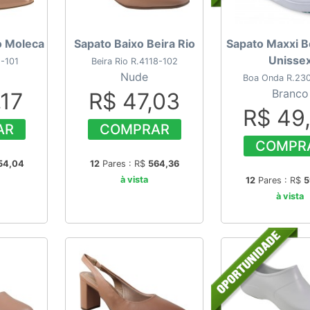
o Moleca
Sapato Baixo Beira Rio
Sapato Maxxi 
Unisse
-101
Beira Rio R.4118-102
Nude
Boa Onda R.23
Branco
,17
R$ 47,03
R$ 49
AR
COMPRAR
COMPR
54,04
12
Pares : R$
564,36
à vista
12
Pares : R$
5
à vista