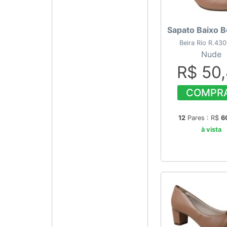
Sapato Baixo B
Beira Rio R.43
Nude
R$ 50
COMPR
12
Pares : R$
6
à vista