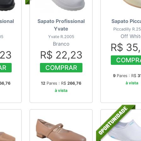
sional
Sapato Profissional
Sapato Picca
Yvate
Piccadilly R.2
Off Whit
05
Yvate R.2005
Branco
R$ 35
,23
R$ 22,23
COMPR
AR
COMPRAR
9
Pares : R$
3
à vista
66,76
12
Pares : R$
266,76
à vista