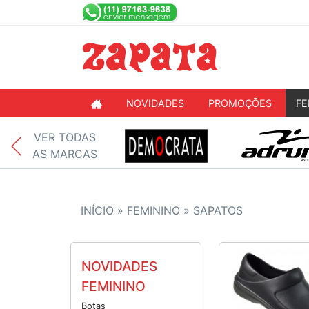
NOVIDADES
PROMOÇÕES
FE
VER TODAS
AS MARCAS
INÍCIO »
FEMININO
» SAPATOS
NOVIDADES
FEMININO
Botas