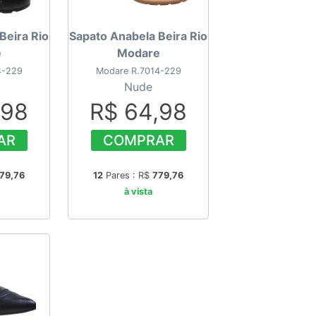
Beira Rio
Sapato Anabela Beira Rio
e
Modare
4-229
Modare R.7014-229
Nude
,98
R$ 64,98
AR
COMPRAR
79,76
12
Pares : R$
779,76
à vista