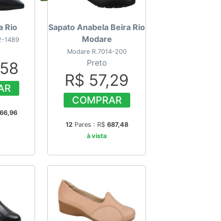
a Rio
Sapato Anabela Beira Rio
Modare
2-1489
Modare R.7014-200
Preto
,58
R$ 57,29
AR
COMPRAR
66,96
12
Pares : R$
687,48
à vista