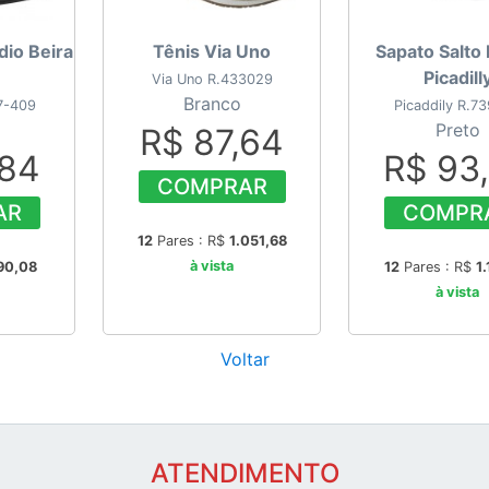
dio Beira
Tênis Via Uno
Sapato Salto
Picadill
Via Uno R.433029
Branco
77-409
Picaddily R.7
Preto
R$ 87,64
,84
R$ 93
COMPRAR
AR
COMPR
12
Pares : R$
1.051,68
à vista
90,08
12
Pares : R$
1
à vista
Voltar
ATENDIMENTO