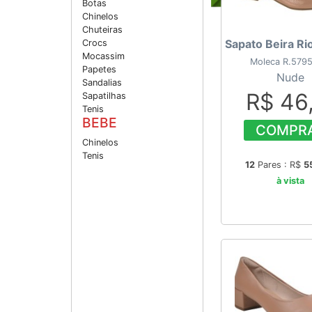
Botas
Chinelos
Chuteiras
Sapato Beira Ri
Crocs
Mocassim
Moleca R.5795
Papetes
Nude
Sandalias
R$ 46
Sapatilhas
Tenis
BEBE
COMPR
Chinelos
Tenis
12
Pares : R$
5
à vista