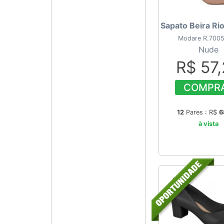
Sapato Beira Ri
Modare R.700
Nude
R$ 57
COMPR
12
Pares : R$
6
à vista