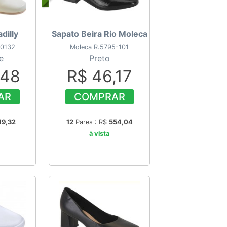
dilly
Sapato Beira Rio Moleca
50132
Moleca R.5795-101
e
Preto
,48
R$ 46,17
AR
COMPRAR
19,32
12
Pares : R$
554,04
à vista