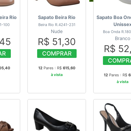
eira Rio
Sapato Beira Rio
Sapato Boa On
Unisse
01-100
Beira Rio R.4241-231
Nude
Boa Onda R.18
Branco
,45
R$ 51,30
R$ 52
AR
COMPRAR
COMPR
05,40
12
Pares : R$
615,60
à vista
12
Pares : R$
6
à vista