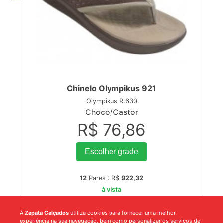
Chinelo Olympikus 921
Olympikus R.630
Choco/Castor
R$ 76,86
Escolher grade
12
Pares : R$
922,32
à vista
A
Zapata Calçados
utiliza cookies para fornecer uma melhor
experiência na sua navegação, bem como personalizar os serviços de