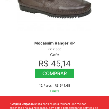
Mocassim Ranger KP
KP R.300
Café
R$ 45,14
COMPRAR
12
Pares : R$
541,68
à vista
A
Zapata Calçados
utiliza cookies para fornecer uma melhor
experiência na sua navegação, bem como personalizar os serviços de