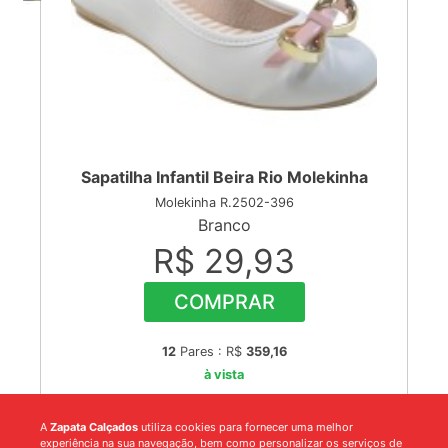
Sapatilha Infantil Beira Rio Molekinha
Molekinha R.2502-396
Branco
R$ 29,93
COMPRAR
12
Pares : R$
359,16
à vista
A
Zapata Calçados
utiliza cookies para fornecer uma melhor
experiência na sua navegação, bem como personalizar os serviços de