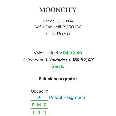
Código: 09090064
Ref. : Facinelli R.250280
Cor:
Preto
Valor Unitário:
R$ 32,49
R$ 97,47
Caixa com
3
Unidades
»
à vista
Selecione a grade :
Opção 1:
Produto Esgotado
P
M
G
1
1
1