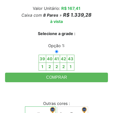
Valor Unitário:
R$ 167,41
R$ 1.339,28
Caixa com
8
Pares
»
à vista
Selecione a grade :
Opção 1:
39
40
41
42
43
1
2
2
2
1
Outras cores :