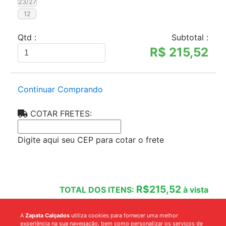
23/27
12
Qtd :
Subtotal :
R$ 215,52
Continuar Comprando
COTAR FRETES:
Digite aqui seu CEP para cotar o frete
R$215,52
TOTAL DOS ITENS:
à vista
FINALIZAR COMPRA
A
Zapata Calçados
utiliza cookies para fornecer uma melhor
experiência na sua navegação, bem como personalizar os serviços de