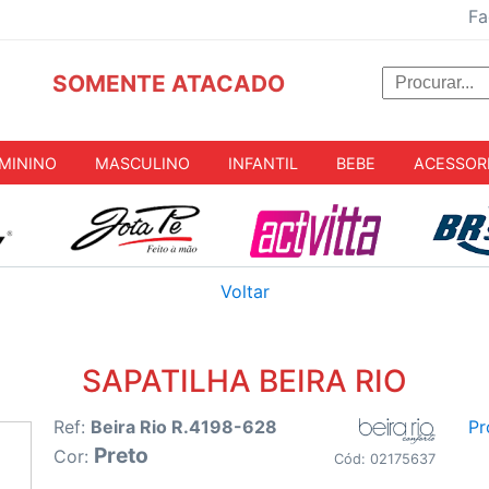
Fa
SOMENTE ATACADO
MININO
MASCULINO
INFANTIL
BEBE
ACESSOR
Voltar
SAPATILHA BEIRA RIO
Ref:
Beira Rio R.4198-628
Pr
Preto
Cor:
Cód: 02175637