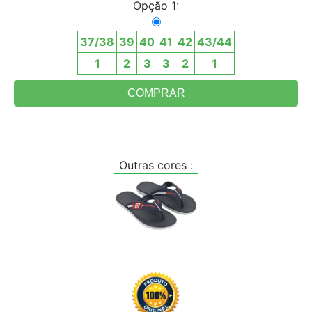
Opção 1:
37/38
39
40
41
42
43/44
1
2
3
3
2
1
Outras cores :