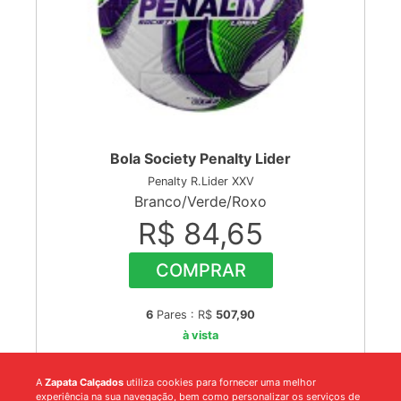
Bola Society Penalty Lider
Penalty R.Lider XXV
Branco/Verde/Roxo
R$ 84,65
COMPRAR
6
Pares : R$
507,90
à vista
A
Zapata Calçados
utiliza cookies para fornecer uma melhor
experiência na sua navegação, bem como personalizar os serviços de