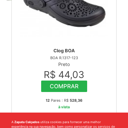
Clog BOA
BOA R.1317-123
Preto
R$ 44,03
COMPRAR
12
Pares : R$
528,36
à vista
A
Zapata Calçados
utiliza cookies para fornecer uma melhor
experiência na sua navegação, bem como personalizar os serviços de