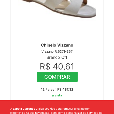
Chinelo Vizzano
Vizzano R.6371-367
Branco Off
R$ 40,61
COMPRAR
12
Pares : R$
487,32
à vista
A
Zapata Calçados
utiliza cookies para fornecer uma melhor
experiência na sua navegação, bem como personalizar os serviços de