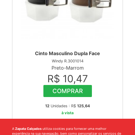
Cinto Masculino Dupla Face
Windy R.3001014
Preto-Marrom
R$ 10,47
COMPRAR
12
Unidades : R$
125,64
à vista
A
Zapata Calçados
utiliza cookies para fornecer uma melhor
experiência na sua navegação, bem como personalizar os serviços de