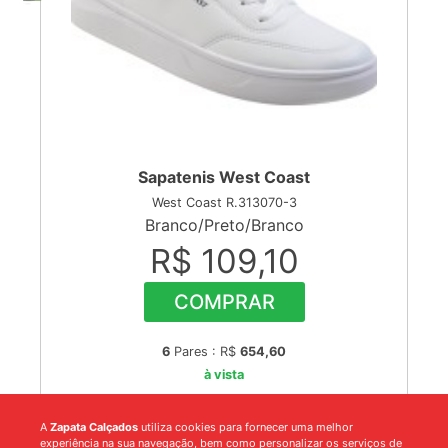
Sapatenis West Coast
West Coast R.313070-3
Branco/Preto/Branco
R$ 109,10
COMPRAR
6
Pares : R$
654,60
à vista
A
Zapata Calçados
utiliza cookies para fornecer uma melhor
experiência na sua navegação, bem como personalizar os serviços de