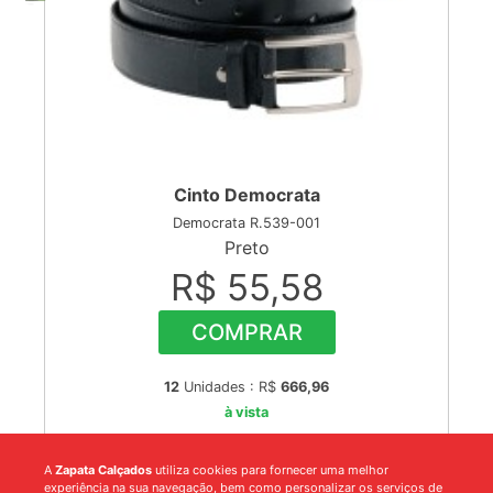
Cinto Democrata
Democrata R.539-001
Preto
R$ 55,58
COMPRAR
12
Unidades : R$
666,96
à vista
A
Zapata Calçados
utiliza cookies para fornecer uma melhor
experiência na sua navegação, bem como personalizar os serviços de