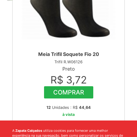
Meia Trifil Soquete Fio 20
Trifil R.W06126
Preto
R$ 3,72
COMPRAR
12
Unidades : R$
44,64
à vista
A
Zapata Calçados
utiliza cookies para fornecer uma melhor
experiência na sua navegação, bem como personalizar os serviços de