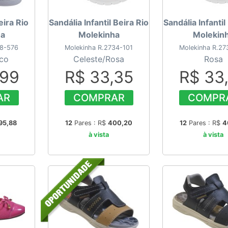
eira Rio
Sandália Infantil Beira Rio
Sandália Infantil
ha
Molekinha
Molekin
18-576
Molekinha R.2734-101
Molekinha R.27
co
Celeste/Rosa
Rosa
,99
R$ 33,35
R$ 33
AR
COMPRAR
COMPR
95,88
12
Pares : R$
400,20
12
Pares : R$
4
à vista
à vista