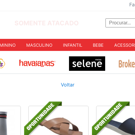
Fa
SOMENTE ATACADO
MININO
MASCULINO
INFANTIL
BEBE
ACESSOR
Voltar