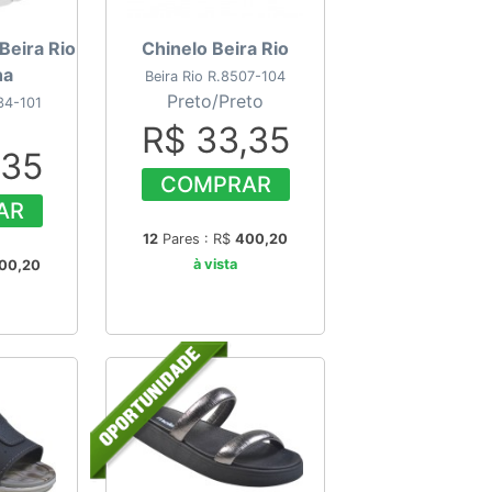
 Beira Rio
Chinelo Beira Rio
ha
Beira Rio R.8507-104
Preto/Preto
34-101
R$ 33,35
,35
COMPRAR
AR
12
Pares : R$
400,20
à vista
00,20