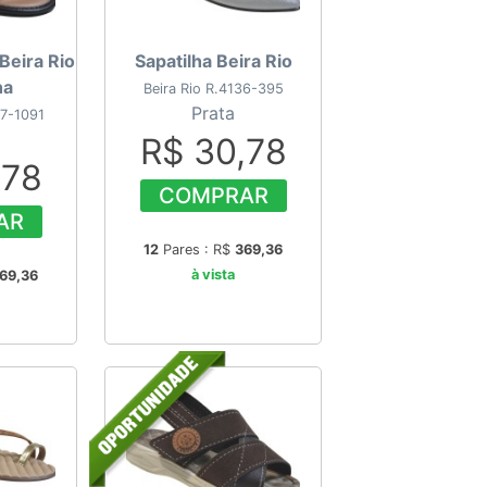
 Beira Rio
Sapatilha Beira Rio
ha
Beira Rio R.4136-395
Prata
57-1091
R$ 30,78
,78
COMPRAR
AR
12
Pares : R$
369,36
à vista
69,36