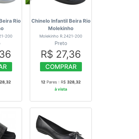
 Beira Rio
Chinelo Infantil Beira Rio
ho
Molekinho
21-200
Molekinho R.2421-200
o
Preto
,36
R$ 27,36
AR
COMPRAR
28,32
12
Pares : R$
328,32
à vista