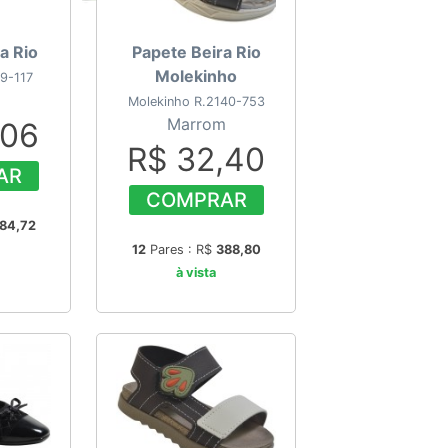
a Rio
Papete Beira Rio
Molekinho
19-117
Molekinho R.2140-753
Marrom
,06
R$ 32,40
AR
COMPRAR
84,72
12
Pares : R$
388,80
à vista