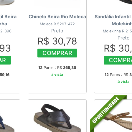
il Beira
Chinelo Beira Rio Moleca
Sandália Infantil
nha
Molekin
Moleca R.5297-472
Preto
02-396
Molekinha R.21
Preto
R$ 30,78
,93
R$ 30
COMPRAR
AR
COMPR
12
Pares : R$
369,36
à vista
59,16
12
Pares : R$
3
à vista