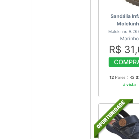
Sandália Inf
Molekin
Molekinho R.26
Marinho
R$ 31
COMPR
12
Pares : R$
3
à vista