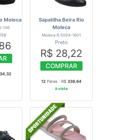
io Moleca
Sapatilha Beira Rio
Moleca
4-106
ite
Moleca R.5094-1601
Preto
,86
R$ 28,22
AR
COMPRAR
34,32
12
Pares : R$
338,64
à vista