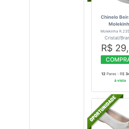
Chinelo Beir
Molekin
Molekinha R.23
Cristal/Bra
R$ 29
COMPR
12
Pares : R$
3
à vista