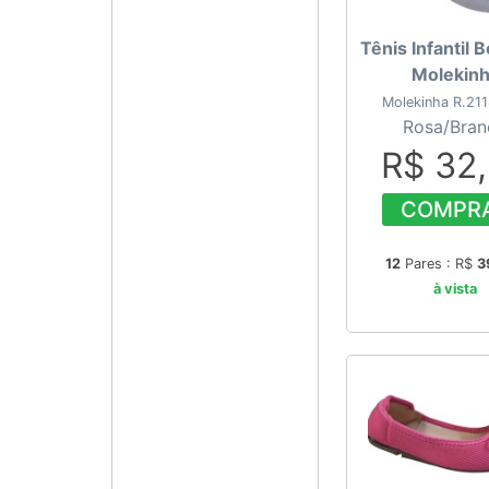
Tênis Infantil B
Molekin
Molekinha R.21
Rosa/Bran
R$ 32
COMPR
12
Pares : R$
3
à vista