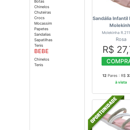
Botas
Chinelos
Chuteiras
Sandália Infantil
Crocs
Mocassim
Molekin
Papetes
Molekinha R.21
Sandalias
Rosa
Sapatilhas
Tenis
R$ 27
BEBE
Chinelos
COMPR
Tenis
12
Pares : R$
3
à vista