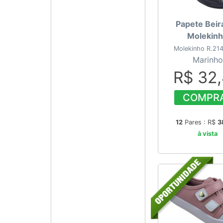
Papete Beir
Molekin
Molekinho R.21
Marinho
R$ 32
COMPR
12
Pares : R$
3
à vista