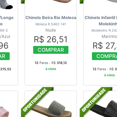
C/Longo
Chinelo Beira Rio Moleca
Chinelo Infantil
ho
Molekin
Moleca R.5462-141
Nude
199-2
Molekinho R.24
/Azul
Marinh
R$ 26,51
,96
R$ 27
COMPRAR
AR
COMPR
12
Pares : R$
318,12
à vista
$
215,52
12
Pares : R$
3
à vista