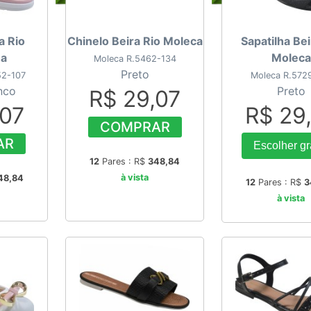
a Rio
Chinelo Beira Rio Moleca
Sapatilha Bei
ha
Moleca
Moleca R.5462-134
Preto
52-107
Moleca R.572
nco
Preto
R$ 29,07
,07
R$ 29
COMPRAR
AR
Escolher g
12
Pares : R$
348,84
à vista
48,84
12
Pares : R$
3
à vista