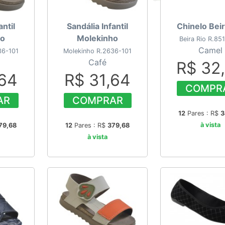
antil
Sandália Infantil
Chinelo Beir
ho
Molekinho
Beira Rio R.85
Camel
36-101
Molekinho R.2636-101
Café
R$ 32
,64
R$ 31,64
COMPR
AR
COMPRAR
12
Pares : R$
3
à vista
79,68
12
Pares : R$
379,68
à vista