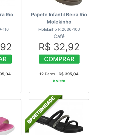
ra Rio
Papete Infantil Beira Rio
Molekinho
9-110
Molekinho R.2636-106
Café
,92
R$ 32,92
AR
COMPRAR
95,04
12
Pares : R$
395,04
à vista