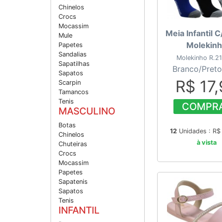
Chinelos
Crocs
Mocassim
Meia Infantil 
Mule
Molekin
Papetes
Sandalias
Molekinho R.2
Sapatilhas
Branco/Preto
Sapatos
R$ 17
Scarpin
Tamancos
Tenis
COMPR
MASCULINO
Botas
12
Unidades : R
Chinelos
à vista
Chuteiras
Crocs
Mocassim
Papetes
Sapatenis
Sapatos
Tenis
INFANTIL