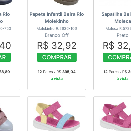
a Rio
Papete Infantil Beira Rio
Sapatilha Bei
ho
Molekinho
Moleca
40-753
Molekinho R.2636-106
Moleca R.572
Branco Off
Preto
,40
R$ 32,92
R$ 32
AR
COMPRAR
COMPR
88,80
12
Pares : R$
395,04
12
Pares : R$
3
à vista
à vista