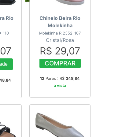
ra Rio
Chinelo Beira Rio
Molekinha
9-110
Molekinha R.2352-107
Cristal/Rosa
,07
R$ 29,07
COMPRAR
rade
12
Pares : R$
348,84
48,84
à vista