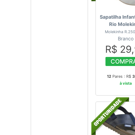
Sapatilha Infant
Rio Moleki
Molekinha R.25
Branco
R$ 29
COMPR
12
Pares : R$
3
à vista