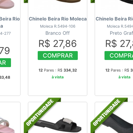
 Beira Rio
Chinelo Beira Rio Moleca
Chinelo Beira R
ha
Moleca R.5494-106
Moleca R.549
Branco Off
Preto Graf
14-277
R$ 27,86
R$ 27
,79
COMPRAR
COMPR
AR
12
Pares : R$
334,32
12
Pares : R$
3
à vista
à vista
33,48